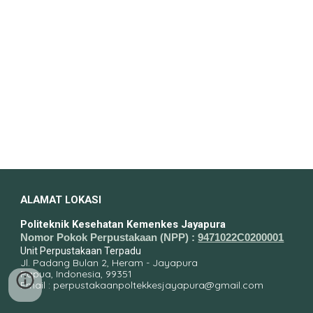
ALAMAT LOKASI
Politeknik Kesehatan Kemenkes Jayapura
Nomor Pokok Perpustakaan (NPP) :
9471022C0200001
Unit Perpustakaan Terpadu
Jl. Padang Bulan 2, Heram - Jayapura
Papua, Indonesia, 99351
Email : perpustakaanpoltekkesjayapura@gmail.com